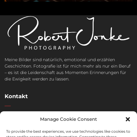
Meine Bilder sind natürlich, emotional und erzählen
Geschichten. Fotografie ist für mich mehr als nur ein Beruf
– es ist die Leidenschaft aus Momenten Erinnerungen für
die Ewigkeit werden zu lassen.
Kontakt
Tel: +49 (0) 1577 7019 314
Manage Cookie Consent
E-Mail: kontakt@robert-jonke.de
To provide the best experiences, we use technologies like cookies to
store and/or access device information. Consenting to these