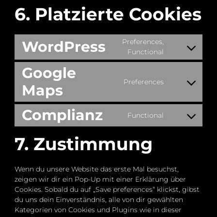
6. Platzierte Cookies
Preferences,
WordPress
Consent
Functional
to
Google
service
Preferences
wordpress
Maps
Consent
to
service
Complianz
Functional
google-
Consent
maps
to
7. Zustimmung
service
complianz
Wenn du unsere Website das erste Mal besuchst,
zeigen wir dir ein Pop-Up mit einer Erklärung über
Cookies. Sobald du auf „Save preferences“ klickst, gibst
du uns dein Einverständnis, alle von dir gewählten
Kategorien von Cookies und Plugins wie in dieser